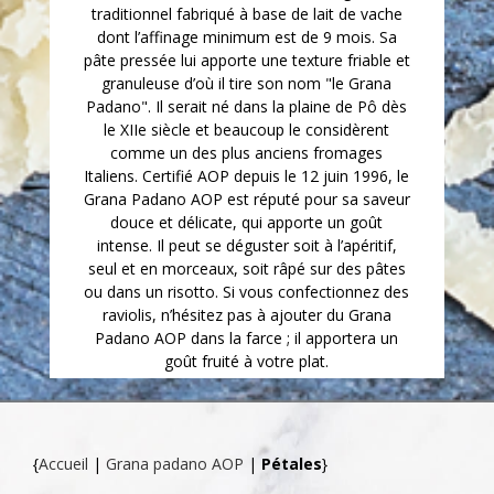
traditionnel fabriqué à base de lait de vache
dont l’affinage minimum est de 9 mois.
Sa
pâte pressée lui apporte une texture friable et
granuleuse d’où il tire son nom "le Grana
Padano". Il serait né dans la plaine de Pô dès
le XIIe siècle et beaucoup le considèrent
comme un des plus anciens fromages
Italiens. Certifié AOP depuis le 12 juin 1996, le
Grana Padano AOP est réputé pour sa saveur
douce et délicate, qui apporte un goût
intense. Il peut se déguster soit à l’apéritif,
seul et en morceaux, soit râpé sur des pâtes
ou dans un risotto. Si vous confectionnez des
raviolis, n’hésitez pas à ajouter du Grana
Padano AOP dans la farce ; il apportera un
goût fruité à votre plat.
{
Accueil
|
Grana padano AOP
|
Pétales
}